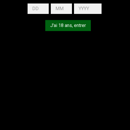
J'ai 18 ans, entrer
z nous excuser pour le désagrément.
uez une nouvelle recherche
LCOOL EST DANGEREUX POUR LA SANTÉ, À CONSOMMER AVEC 
VOTRE COMPTE
I