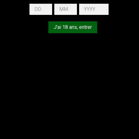
J'ai 18 ans, entrer
z nous excuser pour le désagrément.
uez une nouvelle recherche
LCOOL EST DANGEREUX POUR LA SANTÉ, À CONSOMMER AVEC 
VOTRE COMPTE
I