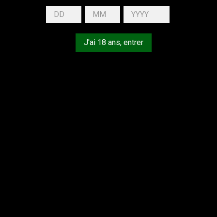
J'ai 18 ans, entrer
z nous excuser pour le désagrément.
uez une nouvelle recherche
LCOOL EST DANGEREUX POUR LA SANTÉ, À CONSOMMER AVEC 
VOTRE COMPTE
I